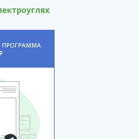
лектроуглях
 ПРОГРАММА
₽