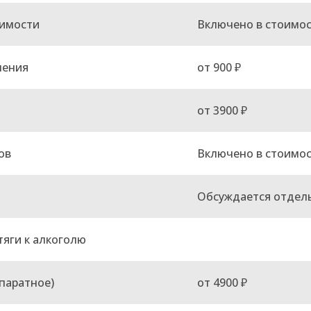
симости
Включено в стоимо
чения
от 900 ₽
от 3900 ₽
ов
Включено в стоимо
Обсуждается отдел
яги к алкоголю
паратное)
от 4900 ₽