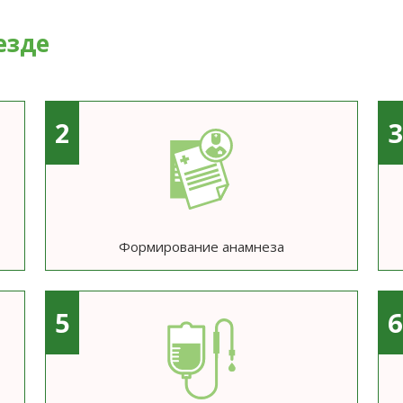
езде
2
Формирование анамнеза
5