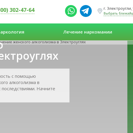
г. Электроугли,
800) 302-47-64
Выбрать ближай
аркология
Лечение наркомании
о
чение женского алкоголизма в Электроуглях
ектроуглях
ность с помощью
ого алкоголизма в
 с последствиями. Начните