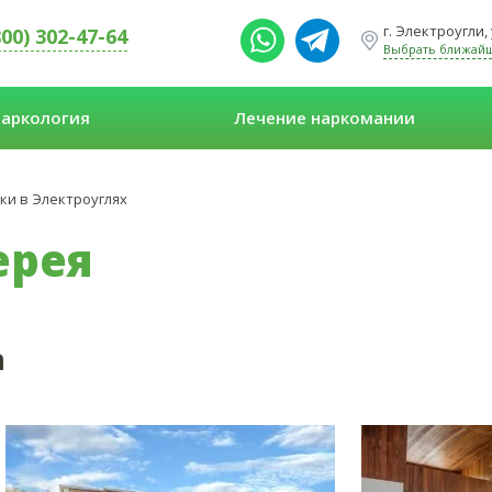
г. Электроугли,
800) 302-47-64
Выбрать ближай
аркология
Лечение наркомании
ки в Электроуглях
ерея
а