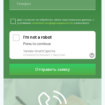
сосудистой системы и облегчить физические
страдания, что само по себе становится важным
мотивирующим фактором.
Прерывание запойного состояния.
Длительная
Даю согласие на обработку своих персональных данных, с
интоксикация — это нагрузка на все органы. Резкая
условиями
политики конфиденциальности
ознакомлен
самостоятельная отмена опасна. Специалист,
приехавший по вызову, может грамотно и поэтапно
провести инфузионную терапию для выведения
токсинов, коррекции обезвоживания и поддержки
работы печени, минимизируя риск развития психоза
или судорог.
Необходимость кризисного вмешательства
при угрозе срыва.
Если пациент, ранее
пытавшийся лечиться, снова начал употреблять,
важно действовать быстро. Один-два визита
нарколога на дом для стабилизации состояния и
срочной мотивационной работы могут
предотвратить уход в глубокий запой, сохранив
предыдущие результаты лечения.