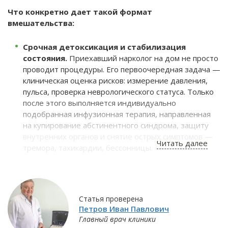
Что конкретно дает такой формат
вмешательства:
Срочная детоксикация и стабилизация
состояния.
Приехавший нарколог на дом не просто
проводит процедуры. Его первоочередная задача —
клиническая оценка рисков: измерение давления,
пульса, проверка неврологического статуса. Только
после этого выполняется индивидуально
подобранная инфузионная терапия, направленная
на купирование абстинентного синдрома, защиту
внутренних органов и снятие острых симптомов —
Читать далее
тремора, тахикардии, бессонницы.
Создание «терапевтического окна» для
диалога.
После медикаментозного облегчения
физических страданий наступает кратковременный
период ясности сознания. Этим моментом должен
Статья проверена
Петров Иван Павлович
воспользоваться специалист, чтобы, без давления и
Главный врач клиники
осуждения, обсудить с пациентом и его близкими