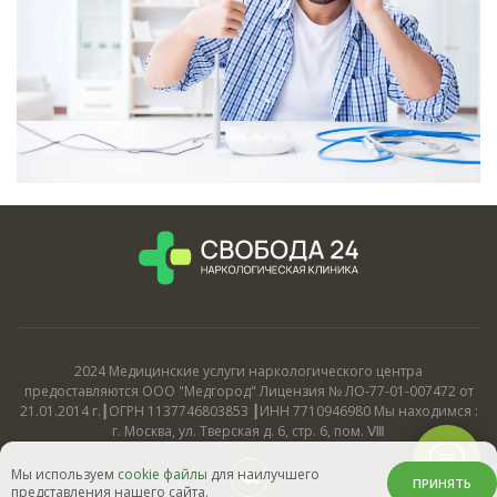
2024 Медицинские услуги наркологического центра
предоставляются ООО "Медгород" Лицензия № ЛО-77-01-007472 от
21.01.2014 г.┃ОГРН 1137746803853 ┃ИНН 7710946980 Мы находимся :
г. Москва, ул. Тверская д. 6, стр. 6, пом. Ⅷ
Мы используем
cookie файлы
для наилучшего
ПРИНЯТЬ
представления нашего сайта.