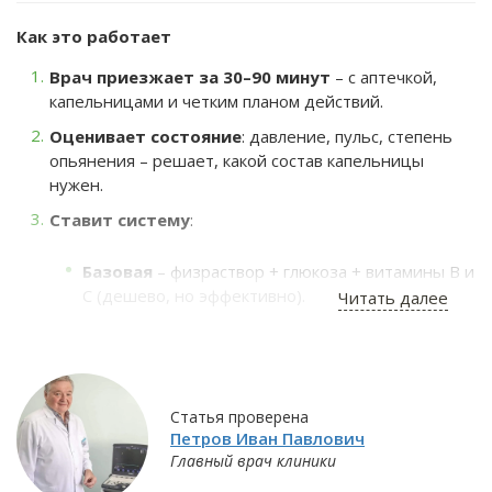
Как это работает
Врач приезжает за 30–90 минут
– с аптечкой,
капельницами и четким планом действий.
Оценивает состояние
: давление, пульс, степень
опьянения – решает, какой состав капельницы
нужен.
Ставит систему
:
Базовая
– физраствор + глюкоза + витамины B и
C (дешево, но эффективно).
Читать далее
Усиленная
– с добавлением гепатопротекторов
(если печень «нагружена») или ноотропов (для
ясности мыслей).
Экстренная
– при отравлении суррогатами
Статья проверена
(включает антидоты).
Петров Иван Павлович
Главный врач клиники
Контролирует состояние
до стабилизации –