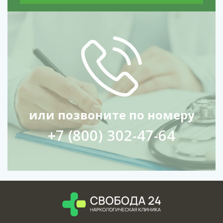
дому – не замена реанимации!
P.S.
Алкоголь – не проблема, пока он не мешает жить. Но
если «перебор» случается – лучше решать это быстро и
без последствий.
или позвоните по номеру
+7 (800) 302-47-64