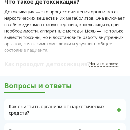
Что такое детоксикация?
Детоксикация — это процесс очищения организма от
наркотических веществ и их метаболитов. Она включает
в себя медикаментозную терапию, капельницы и, при
необходимости, аппаратные методы. Цель — не только
вывести токсины, но и восстановить работу внутренних
органов, снять симптомы ломки и улучшить общее
состояние пациента.
Как проходит детоксикация?
Читать далее
Консультация и диагностика
Врач проводит осмотр, оценивает состояние
Вопросы и ответы
пациента и назначает анализы (кровь, моча, ЭКГ).
Это помогает определить степень интоксикации и
подобрать подходящий метод лечения.
Как очистить организм от наркотических
Капельницы
средств?
Внутривенные растворы очищают кровь,
Для эффективного вывода наркотика и его
восстанавливают водно-солевой баланс и насыщают
метаболитов из организма необходимо
организм витаминами. Это снимает симптомы ломки